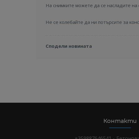
На снимките можете да се насладите на 
Не се колебайте да ни потърсите за кон
Сподели новината
Контакти
+359887646541 - Бетонов