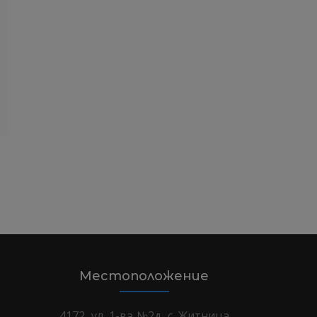
Местоположение
4172, ул. 1-ва №2д, с. Житница