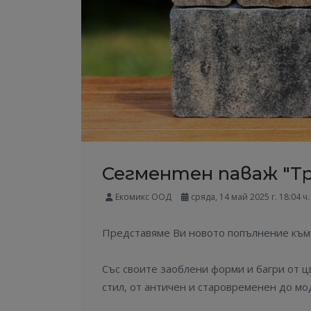
Сегментен паваж "Т
Екомикс ООД
сряда, 14 май 2025 г. 18:04 ч.
Представяме Ви новото попълнение към 
Със своите заоблени форми и багри от 
стил, от античен и старовременен до мо