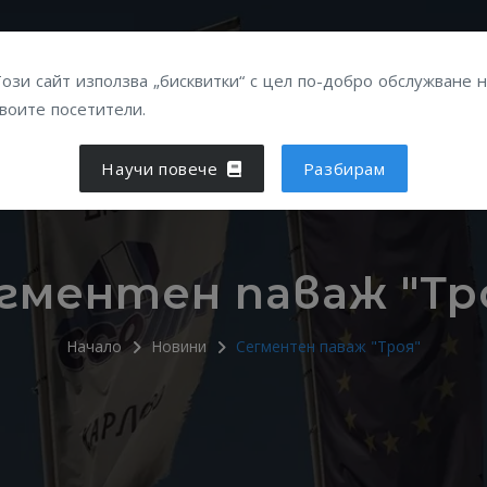
ПРОДУКТИ
УСЛУГИ
ПОЛЕЗНО
ДИСТРИБ
ози сайт използва „бисквитки“ с цел по-добро обслужване 
воите посетители.
Научи повече
Разбирам
гментен паваж "Тр
Начало
Новини
Сегментен паваж "Троя"