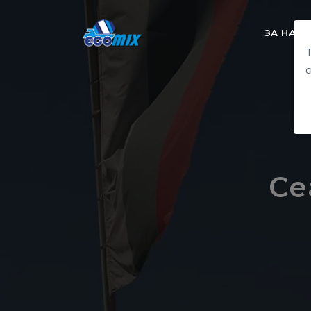
ЗА НАС
Т
с
Се