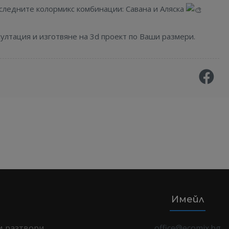
следните колормикс комбинации: Савана и Аляска
султация и изготвяне на 3d проект по Ваши размери.
Имейл
и разтвори
office@ecomix.bg