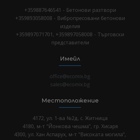
+359887646541 - Бетонови разтвори
+359893058008 - Вибропресовани бетонови
изделия
+359897071701, +359897058008 - Търговски
представители
Имейл
office@ecomix.bg
sales@ecomix.bg
Местоположение
4172, ул. 1-ва №2д, с. Житница
4180, м-т "Йонкова чешма", гр. Хисаря
4300, ул. Хан Аспарух, м-т "Високата могила",