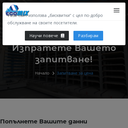
Този сайт използва „бисквитки“ с цел по-добро
обслужване на своите посетители.
Научи повече
Разбирам
Изпратете Вашето
запитване!
Начало
Запитване за цена
Попълнете Вашите данни